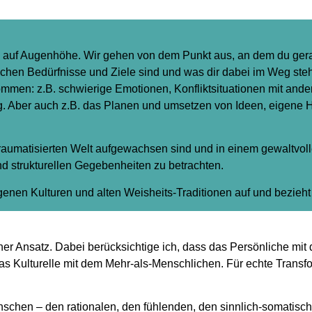
ch auf Augenhöhe. Wir gehen von dem Punkt aus, an dem du ge
ichen Bedürfnisse und Ziele sind und was dir dabei im Weg ste
en: z.B. schwierige Emotionen, Konfliktsituationen mit ander
 Aber auch z.B. das Planen und umsetzen von Ideen, eigene H
r traumatisierten Welt aufgewachsen sind und in einem gewaltvo
d strukturellen Gegebenheiten zu betrachten.
enen Kulturen und alten Weisheits-Traditionen auf und bezieht 
cher Ansatz. Dabei berücksichtige ich, dass das Persönliche m
s Kulturelle mit dem Mehr-als-Menschlichen. Für echte Transfo
schen – den rationalen, den fühlenden, den sinnlich-somatisch