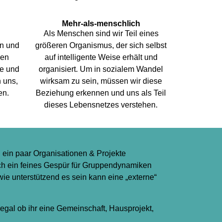
Mehr-als-menschlich
Als Menschen sind wir Teil eines
n und
größeren Organismus, der sich selbst
gen
auf intelligente Weise erhält und
te und
organisiert. Um in sozialem Wandel
 uns,
wirksam zu sein, müssen wir diese
en.
Beziehung erkennen und uns als Teil
dieses Lebensnetzes verstehen.
n ein paar Organisationen & Projekte
ch ein feines Gespür für Gruppendynamiken
ie unterstützend es sein kann eine „externe“
egal ob ihr eine Gemeinschaft, Hausprojekt,