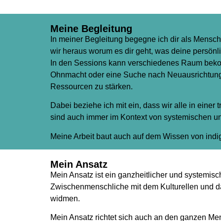
Meine Begleitung
In meiner Begleitung begegne ich dir als Mens
wir heraus worum es dir geht, was deine persönl
In den Sessions kann verschiedenes Raum bekomm
Ohnmacht oder eine Suche nach Neuausrichtung.
Ressourcen zu stärken.
Dabei beziehe ich mit ein, dass wir alle in eine
sind auch immer im Kontext von systemischen un
Meine Arbeit baut auch auf dem Wissen von indig
Mein Ansatz
Mein Ansatz ist ein ganzheitlicher und systemis
Zwischenmenschliche mit dem Kulturellen und da
widmen.
Mein Ansatz richtet sich auch an den ganzen Men