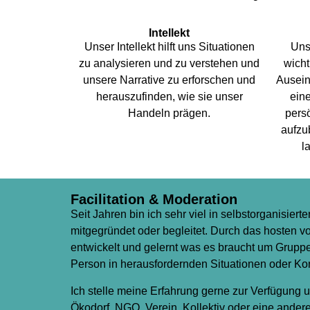
Intellekt
Unser Intellekt hilft uns Situationen
Uns
zu analysieren und zu verstehen und
wicht
unsere Narrative zu erforschen und
Ausein
herauszufinden, wie sie unser
eine
Handeln prägen.
pers
aufzub
l
Facilitation & Moderation
Seit Jahren bin ich sehr viel in selbstorganisie
mitgegründet oder begleitet. Durch das hosten
entwickelt und gelernt was es braucht um Gruppen
Person in herausfordernden Situationen oder Kon
Ich stelle meine Erfahrung gerne zur Verfügung 
Ökodorf, NGO, Verein, Kollektiv oder eine ander