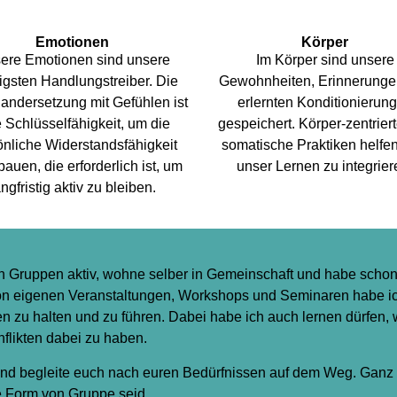
Emotionen
Körper
ere Emotionen sind unsere
Im Körper sind unsere
igsten Handlungstreiber. Die
Gewohnheiten, Erinnerunge
andersetzung mit Gefühlen ist
erlernten Konditionierun
 Schlüsselfähigkeit, um die
gespeichert. Körper-zentrier
önliche Widerstandsfähigkeit
somatische Praktiken helfen
auen, die erforderlich ist, um
unser Lernen zu integrier
angfristig aktiv zu bleiben.
rten Gruppen aktiv, wohne selber in Gemeinschaft und habe scho
 von eigenen Veranstaltungen, Workshops und Seminaren habe i
 zu halten und zu führen. Dabei habe ich auch lernen dürfen, w
flikten dabei zu haben.
und begleite euch nach euren Bedürfnissen auf dem Weg. Ganz 
e Form von Gruppe seid.