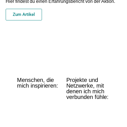
Hier findest du einen Erfahrungsbericht von der Aktion.
Zum Artikel
Menschen, die
Projekte und
mich inspirieren:
Netzwerke, mit
denen ich mich
Vanessa Andreotti
verbunden fühle:
Heike Pourian
Living Future e.V.
Charles Eisenstein
Rest in Resistance
Joanna Macy
Roots of Resilience
Bayo Akomolafe
Fuchsmühle
Thomas Hübl