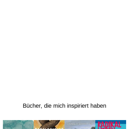
Wegwarte e.V.
Joana Breidenbach
Pioneers of Change
adriene maree brown
Tealbirds
Dana Reina Téllez
LernKulturZeit
Martin Winiecki
Work That
Daniel auf der Mauer
Reconnects Network
Pocket Project
Juicy Lab
Bücher, die mich inspiriert haben